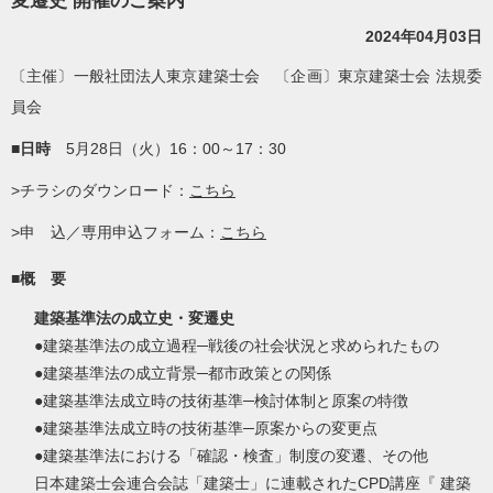
変遷史 開催のご案内
2024年04月03日
〔主催〕一般社団法人東京建築士会 〔企画〕東京建築士会 法規委
員会
■日時
5月28日（火）16：00～17：30
>チラシのダウンロード：
こちら
>申 込／専用申込フォーム：
こちら
■概 要
建築基準法の成立史・変遷史
●建築基準法の成立過程─戦後の社会状況と求められたもの
●建築基準法の成立背景─都市政策との関係
●建築基準法成立時の技術基準─検討体制と原案の特徴
●建築基準法成立時の技術基準─原案からの変更点
●建築基準法における「確認・検査」制度の変遷、その他
日本建築士会連合会誌「建築士」に連載されたCPD講座『 建築