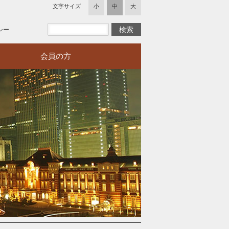
文字サイズ
小
中
大
シー
会員の方
会員ページへの
ログインが必要
です