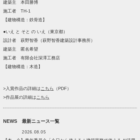
建築主 本田勝博
施工者 TH-1
【建物構造：鉄骨造】
●いえ と そと の いえ（東京都）
設計者 萩野智香（萩野智香建築設計事務所）
建築主 匿名希望
施工者 有限会社深澤工務店
【建物構造：木造】
>入賞作品の詳細は
こちら
（PDF）
>作品展の詳細は
こちら
NEWS
最新ニュース一覧
2026.08.05