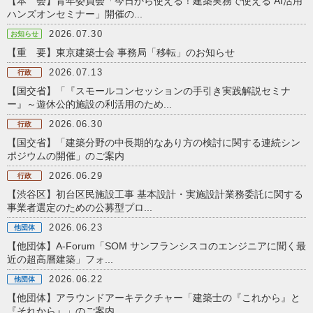
【本 会】青年委員会「今日から使える！建築実務で使える AI活用
ハンズオンセミナー」開催の...
2026.07.30
お知らせ
【重 要】東京建築士会 事務局「移転」のお知らせ
2026.07.13
行政
【国交省】「『スモールコンセッションの手引き実践解説セミナ
ー』～遊休公的施設の利活用のため...
2026.06.30
行政
【国交省】「建築分野の中長期的なあり方の検討に関する連続シン
ポジウムの開催」のご案内
2026.06.29
行政
【渋谷区】初台区民施設工事 基本設計・実施設計業務委託に関する
事業者選定のための公募型プロ...
2026.06.23
他団体
【他団体】A-Forum「SOM サンフランシスコのエンジニアに聞く最
近の超高層建築」フォ...
2026.06.22
他団体
【他団体】アラウンドアーキテクチャー「建築士の『これから』と
『それから』」のご案内