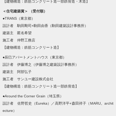
【建物構造：鉄筋コンクリート造一部鉄骨造・木造】
＜住宅建築賞＞ （受付順）
●TRANS（東京都）
設計者 駒田剛司+駒田由香（駒田建築設計事務所）
建築主 匿名希望
施工者 仲野工務店
【建物構造：鉄筋コンクリート造】
●辰巳アパートメントハウス（東京都）
設計者 伊藤博之（伊藤博之建築設計事務所）
建築主 阿部弘子
施工者 サンユー建設株式会社
【建物構造：鉄筋コンクリート造一部鉄骨造】
●Around the Corner Grain（埼玉県）
設計者 佐野哲史（Eureka）／高野洋平+森田祥子（MARU。archit
ecture）