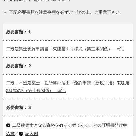
下記必要書類を注意事項を必ずご一読の上、ご用意下さい。
必要書類：１
二級建築士免許申請書 東建第１号様式（第三条関係） 写し
必要書類：２
二級・木造建築士 住所等の届出（免許申請（新規）用）東建第
3様式の2（第十条関係） 写し
必要書類：３
二級建築士となる資格を有する者であることの証明書発行申
込書
／
記入例